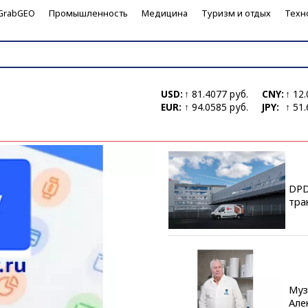
GrabGEO
Промышленность
Медицина
Туризм и отдых
Техн
USD:
↑ 81.4077 руб.
CNY:
↑ 12.
EUR:
↑ 94.0585 руб.
JPY:
↑ 51.
DPD
тра
Муз
Але