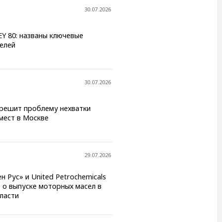
30.07.2026
EY 80: названы ключевые
елей
30.07.2026
решит проблему нехватки
мест в Москве
29.07.2026
 Рус» и United Petrochemicals
 о выпуске моторных масел в
ласти