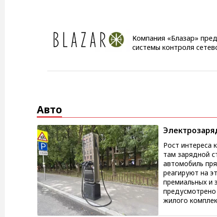
Компания «Блазар» пред
системы контроля сетево
Авто
Электрозаря
Рост интереса 
там зарядной с
автомобиль пря
реагируют на э
премиальных и элитных проектов. По данным
предусмотрено 
жилого комплекс
может исчислят