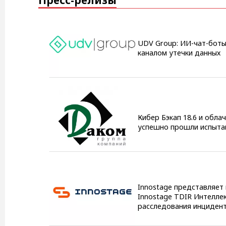
Пресс-релизы
UDV Group: ИИ-чат-боты
каналом утечки данных
Кибер Бэкап 18.6 и обла
успешно прошли испыта
Innostage представляет 
Innostage TDIR Интелле
расследования инциден