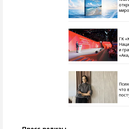
откр
миро
ГК «
Наци
и гр
«Ака
Псих
что 
пост