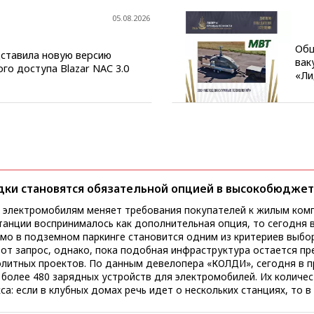
05.08.2026
Общ
ставила новую версию
вак
го доступа Blazar NAC 3.0
«Ли
дки становятся обязательной опцией в высокобюджет
к электромобилям меняет требования покупателей к жилым комп
танции воспринималось как дополнительная опция, то сегодня
мо в подземном паркинге становится одним из критериев выбо
тот запрос, однако, пока подобная инфраструктура остается 
 девелопера «КОЛДИ», сегодня в проектах компании
более 480 зарядных устройств для электромобилей. Их количе
а: если в клубных домах речь идет о нескольких станциях, то в
ься десятками и даже превышать несколько сотен. Такое решение