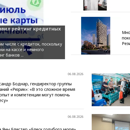
тавил рейтинг кредитных
Мно
пок
Рез
м числе с кредиток, поскольку
и на кассе и немного
 банков ...
06.08.2026
сандр Боднар, гендиректор группы
аний «Рюрик»: «В это сложное время
опыт и компетенции могут помочь
есу»
06.08.2026
а Яны Блистер «Блеск голубого моря»