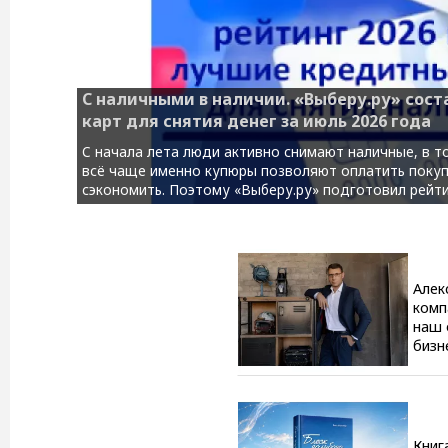
С наличными в наличии. «Выберу.ру» сос
карт для снятия денег за июль 2026 года
С начала лета люди активно снимают наличные, в то
всё чаще именно купюры позволяют оплатить покупк
сэкономить. Поэтому «Выберу.ру» подготовил рейтинг
Алек
комп
наш 
бизн
Книг